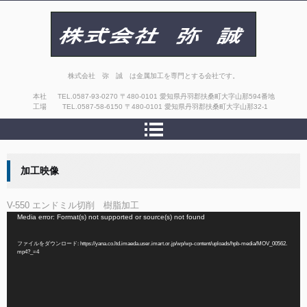
株式会社 弥 誠
株式会社 弥 誠 は金属加工を専門とする会社です。
本社
TEL.
0587-93-0270
〒480-0101 愛知県丹羽郡扶桑町大字山那594番地
工場
TEL.
0587-58-6150
〒480-0101 愛知県丹羽郡扶桑町大字山那32-1
加工映像
V-550 エンドミル切削 樹脂加工
動
Media error: Format(s) not supported or source(s) not found
画
プ
ファイルをダウンロード: https://yana.co.ltd.imaeda.user.imart.or.jp/wp/wp-content/uploads/hpb-media/MOV_00562.
mp4?_=4
レ
ー
ヤ
ー