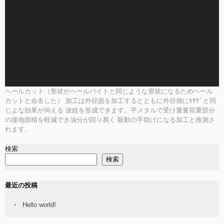
ー
ヤ
ー
ヘールカット（形状がヘールバイトと同じような形状になるためヘール
カットと命名した） 加工は外径面を加工するとともに外径側にｷｻｹﾞと同
じよな効果が伺える 波紋を形成できます。平メタルで受け重量荷重部分
の接地面積を軽減でき油分が回り易く 駆動の手助けになる加工と推測さ
れます。
検索
検索
最近の投稿
Hello world!