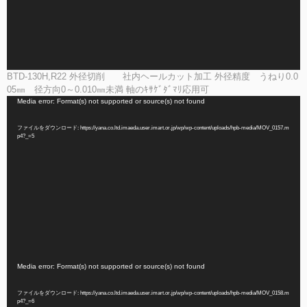
BTD-130H,R22 外径切削 社内ヘールカット加工 外径精度 うねり0.0
05㎜ 径方向0～0.010㎜未満 軸のｷｻｹﾞﾀﾞﾏﾘ応用可
動
Media error: Format(s) not supported or source(s) not found
画
プ
ファイルをダウンロード: https://yana.co.ltd.imaeda.user.imart.or.jp/wp/wp-content/uploads/hpb-media/MOV_0157.m
p4?_=5
レ
ー
ヤ
ー
動
Media error: Format(s) not supported or source(s) not found
画
プ
ファイルをダウンロード: https://yana.co.ltd.imaeda.user.imart.or.jp/wp/wp-content/uploads/hpb-media/MOV_0158.m
p4?_=6
レ