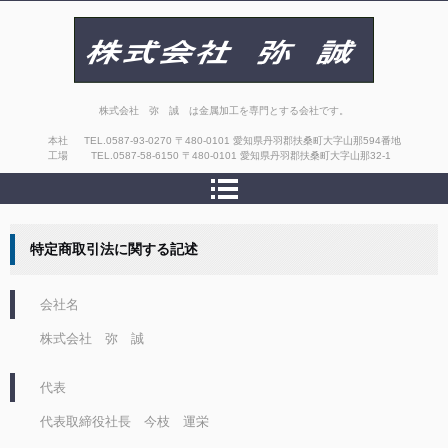
株式会社 弥 誠
株式会社 弥 誠 は金属加工を専門とする会社です。
本社
TEL.
0587-93-0270
〒480-0101 愛知県丹羽郡扶桑町大字山那594番地
工場
TEL.
0587-58-6150
〒480-0101 愛知県丹羽郡扶桑町大字山那32-1
特定商取引法に関する記述
会社名
株式会社 弥 誠
代表
代表取締役社長 今枝 運栄